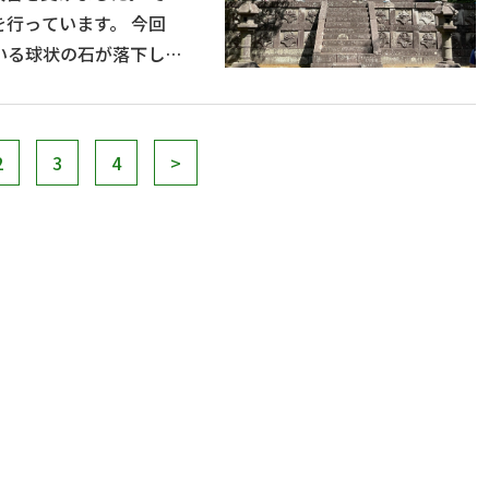
っています。 今回
いる球状の石が落下した
2
3
4
>