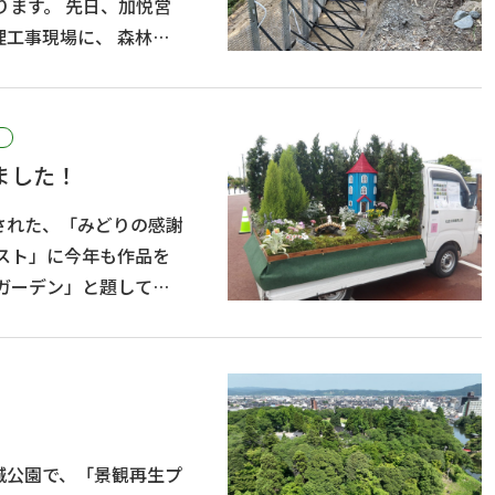
現場に、 森林整
様が視察に来られまし
ました！
された、「みどりの感謝
城公園で、「景観再生プ