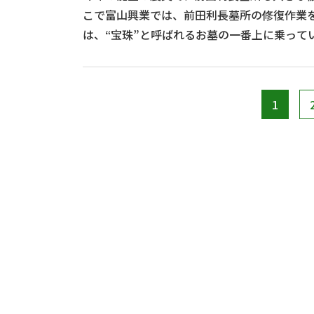
こで富山興業では、前田利長墓所の修復作業を行
は、“宝珠”と呼ばれるお墓の一番上に乗って
ものを積み直す作業をしました。 ⇧今は養生してあり、わかり
にく･･･
1