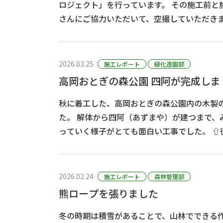
ロジェクト」を行っています。 その施工前と施工後にドローン会社
さんにご協力いただいて、空撮していただきました。 ↑昨
影した、施工前の様子です。 ↑今年3月撮影の、施工後の様子です。
･･･
2026.03.25
施工レポート
緑化造園部
高岡おとぎの森公園 四阿が完成しま
秋に着工した、高岡おとぎの森公園内の木製
た。 解体から四阿（あずまや）が建つまで、みるみるうちに形にな
っていく様子がとても面白い工事でした。 ⇧従来の休憩所であっ
た、パーゴラです。 解体
2026.02.24
施工レポート
森林管理部
熊ロープを張りました
冬の時期は積雪があることで、山林でできる作業