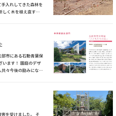
た
矢部市にある石動青葉保
人共々今後の励みになり
害を受けました。 そ