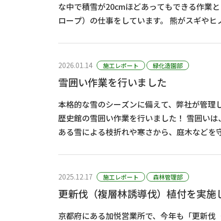
な中で積雪が20cmほどあってもできる作業
ロープ）の仕事をしています。 熊がスギやヒノキの幹を爪で剥ぐ
（クマハギ）のを防ぐために、 木の一本一本にロープを巻いて樹皮
の剥皮被害を･･･
2026.01.14
施工レポート
緑化造園部
雪囲い作業を行いました
本格的な雪のシーズンに備えて、弊社が管理
歴史館の雪囲い作業を行いました！ 雪囲いは、北陸の湿って重みの
ある雪による枝折れや寒さから、庭木などを
す。 背丈や枝葉の広がり方など、植物それぞれ個性があるため、 藁
や竹、縄など･･･
2025.12.17
施工レポート
森林管理部
更新伐（複層林誘導伐）植付を実施
京都府にある加悦営業所で、今年も「更新伐