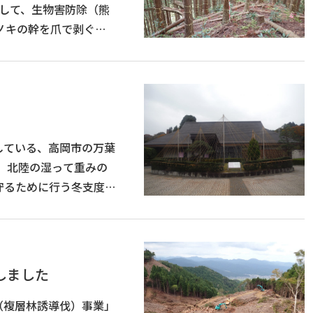
として、生物害防除（熊
している、高岡市の万葉
守るために行う冬支度で
しました
（複層林誘導伐）事業」