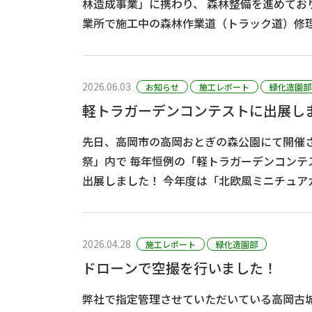
林造成事業」に携わり、 森林整備を進めております。 先日、加悦営
業所で施工中の森林作業道（トラック道）修理工事
備センターの本部および近畿北陸整備局の皆
た。 ･･･
2026.06.03
お知らせ
施工レポート
緑化造園部
軽トラガーデンコンテストに出展し
先日、高岡市の高岡おとぎの森公園にて開催
祭」内で 毎年恒例の「軽トラガーデンコンテスト」に今年も作品を
出展しました！ 今年度は「北欧風ミニチュアガーデン」と題して、
ムーミン物語の世界観を表現しました。 シンボルである青いム
ーミン･･･
2026.04.28
施工レポート
緑化造園部
ドローンで空撮を行いました！
弊社で指定管理させていただいている高岡古