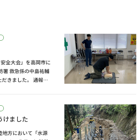
部 安全大会」を高岡市に
ました。 通報か
もっと時間がかかる場
うけました
陸地方において「水源