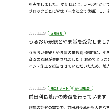
を実施しました。 更新伐とは、5～60年かけて手入れしてきた森林を
ブロックごとに皆伐（一度に全て伐採）し、 新しく木を植え直す仕
事です。 町や自治体の山を多く管理しているため、長年地域の皆様
と共に山づ･･･
2025.11.28
お知らせ
うるおい景観とやま賞を受賞しまし
うるおい景観とやま賞の景観創出部門に、小
育園の園庭が表彰されました！ おめでとうございます！ 園庭のデザ
イン・施工を担当させていただいたため、職
ます！ ※うるおい景観とやま賞は、富山県主催で開催され、うるお
いややすらぎを感じる･･･
2025.11.25
施工レポート
緑化造園部
前田利長墓所の修復を行っています
昨年の能登の震災で、前田利長墓所も大きな被